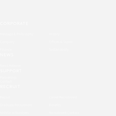
CORPORATE
Message & Philosophy
History
Company
Offices & Stores
Finance
Sustainability
NEWS
News Release
SUPPORT
Partnership
Contact
RECRUIT
Recruit
Career Recruitment
Graduate Recruitment
Benefits
NANGA in Numbers
Recruitment Contact