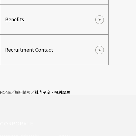
Benefits
Recruitment Contact
HOME
採用情報
社内制度・福利厚生
CORPORATE
Message & Philosophy
History