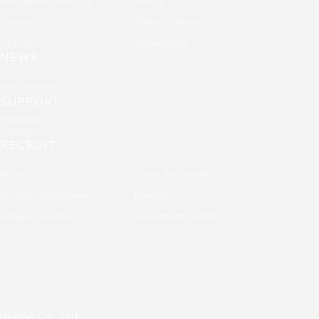
Company
Offices & Stores
Finance
Sustainability
NEWS
News Release
SUPPORT
Partnership
Contact
RECRUIT
Recruit
Career Recruitment
Graduate Recruitment
Benefits
NANGA in Numbers
Recruitment Contact
NANGA Co., Ltd.