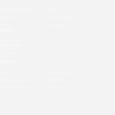
Message & Philosophy
History
Company
Offices & Stores
Finance
Sustainability
NEWS
News Release
SUPPORT
Partnership
Contact
RECRUIT
Recruit
Career Recruitment
Graduate Recruitment
Benefits
NANGA in Numbers
Recruitment Contact