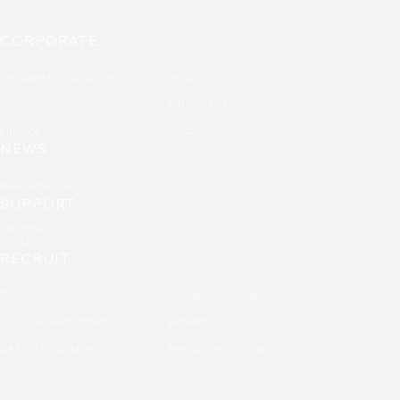
CORPORATE
Message & Philosophy
History
Company
Offices & Stores
Finance
Sustainability
NEWS
News Release
SUPPORT
Partnership
Contact
RECRUIT
Recruit
Career Recruitment
Graduate Recruitment
Benefits
NANGA in Numbers
Recruitment Contact