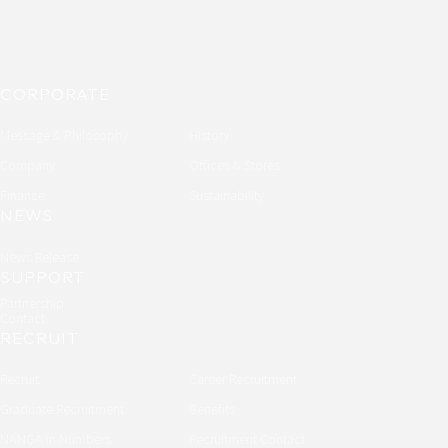
CORPORATE
Message & Philosophy
History
Company
Offices & Stores
Finance
Sustainability
NEWS
News Release
SUPPORT
Partnership
Contact
RECRUIT
Recruit
Career Recruitment
Graduate Recruitment
Benefits
NANGA in Numbers
Recruitment Contact